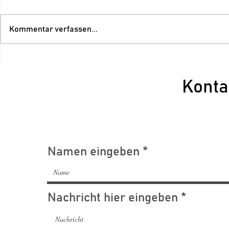
Kommentar verfassen...
Künstliche Intelligenz in
Neues Mod
LIFEPLUS – Mehr Zeit für
Schnittste
Menschen statt für
zur Bundes
Konta
Routineaufgaben
Arbeit
Namen eingeben
Nachricht hier eingeben