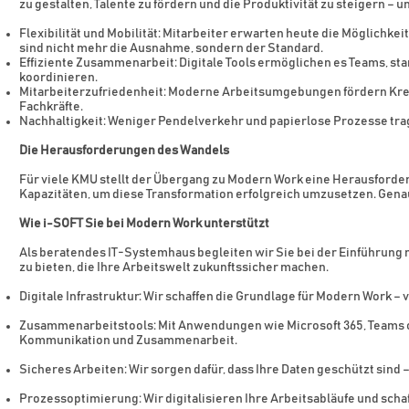
zu gestalten, Talente zu fördern und die Produktivität zu steigern – u
Flexibilität und Mobilität: Mitarbeiter erwarten heute die Möglichke
sind nicht mehr die Ausnahme, sondern der Standard.
Effiziente Zusammenarbeit: Digitale Tools ermöglichen es Teams, s
koordinieren.
Mitarbeiterzufriedenheit: Moderne Arbeitsumgebungen fördern Kreat
Fachkräfte.
Nachhaltigkeit: Weniger Pendelverkehr und papierlose Prozesse tra
Die Herausforderungen des Wandels
Für viele KMU stellt der Übergang zu Modern Work eine Herausforde
Kapazitäten, um diese Transformation erfolgreich umzusetzen. Gena
Wie i-SOFT Sie bei Modern Work unterstützt
Als beratendes IT-Systemhaus begleiten wir Sie bei der Einführung
zu bieten, die Ihre Arbeitswelt zukunftssicher machen.
Digitale Infrastruktur: Wir schaffen die Grundlage für Modern Work
Zusammenarbeitstools: Mit Anwendungen wie Microsoft 365, Teams 
Kommunikation und Zusammenarbeit.
Sicheres Arbeiten: Wir sorgen dafür, dass Ihre Daten geschützt sind 
Prozessoptimierung: Wir digitalisieren Ihre Arbeitsabläufe und schaf