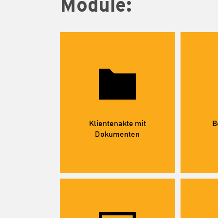
Module:
Klientenakte mit
B
Dokumenten