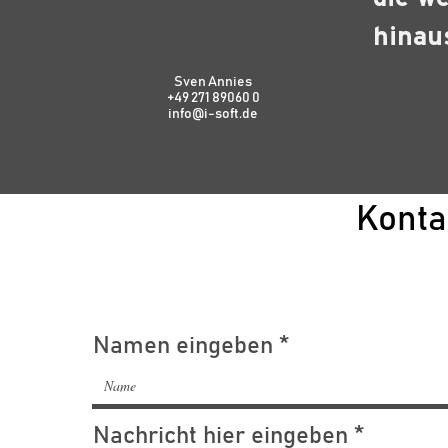
hinau
Sven Annies
+49 271 89060 0
info@i-soft.de
Konta
Namen eingeben
Nachricht hier eingeben