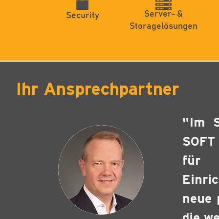
Server- &
Security
Storagelösungen
Ihr Ansprechpartner
"Im S
SOFT 
für 
Einri
neue 
die we